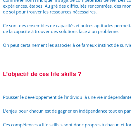
Comme le nom l’indique, il s’agit de compétences de vie. Des co
expériences, étapes. Au gré des difficultés rencontrées, des mome
de soi pour trouver les ressources nécessaires.
Ce sont des ensembles de capacités et autres aptitudes permetta
de la capacité à trouver des solutions face à un problème.
On peut certainement les associer à ce fameux instinct de survi
L’objectif de ces life skills ?
Pousser le développement de l’individu à une vie indépendante 
L’enjeu pour chacun est de gagner en indépendance tout en partic
Ces compétences « life skills » sont donc propres à chacun et fo