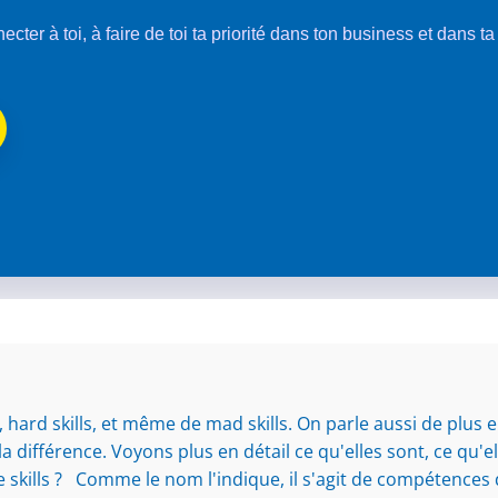
nnecter à toi, à faire de toi ta priorité dans ton business et dans t
hard skills, et même de mad skills. On parle aussi de plus en p
la différence. Voyons plus en détail ce qu'elles sont, ce qu
fe skills ? Comme le nom l'indique, il s'agit de compétence