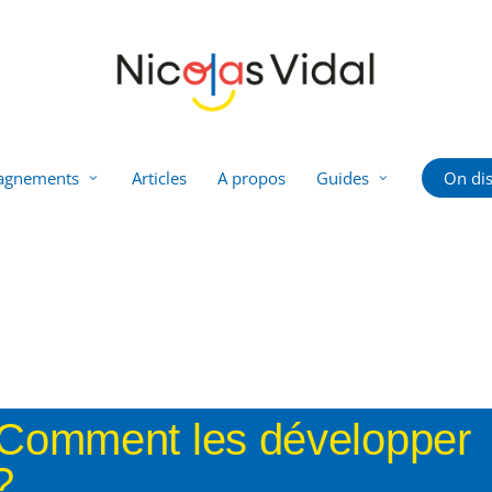
agnements
Articles
A propos
Guides
On dis
 ? Comment les développer
?