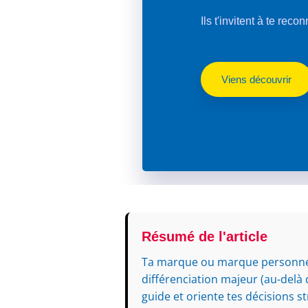
Ils t'invitent à te reco
Viens découvrir
Résumé de l'article
Ta marque ou marque personnelle
différenciation majeur (au-delà 
guide et oriente tes décisions st