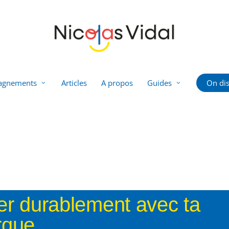
agnements
Articles
A propos
Guides
On dis
er durablement avec ta
rque