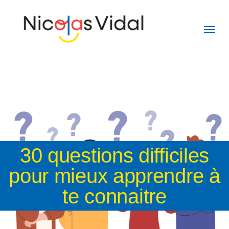
Skip
to
main
content
30 questions difficiles
pour mieux apprendre à
te connaitre