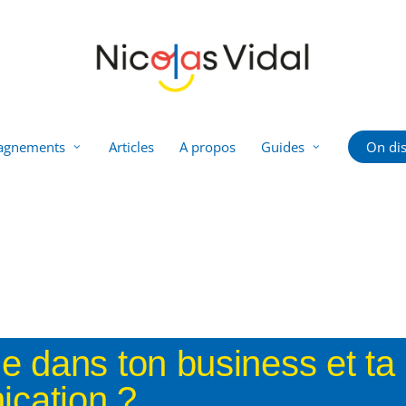
agnements
Articles
A propos
Guides
On dis
 dans ton business et ta
cation ?