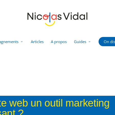
agnements
Articles
A propos
Guides
On dis
te web un outil marketing
sant ?