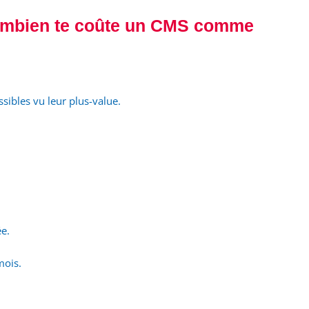
ombien te coûte un CMS comme
ssibles vu leur plus-value.
ée.
mois.