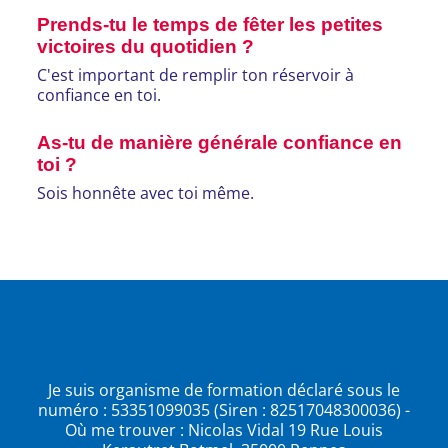
Prends-tu le temps de fêter les petites
victoires du quotidien ?
C'est important de remplir ton réservoir à
confiance en toi.
As-tu de manière générale confiance en
toi ?
Sois honnête avec toi même.
Je suis organisme de formation déclaré sous le
numéro : 53351099035 (Siren : 82517048300036) -
Où me trouver : Nicolas Vidal
19 Rue Louis