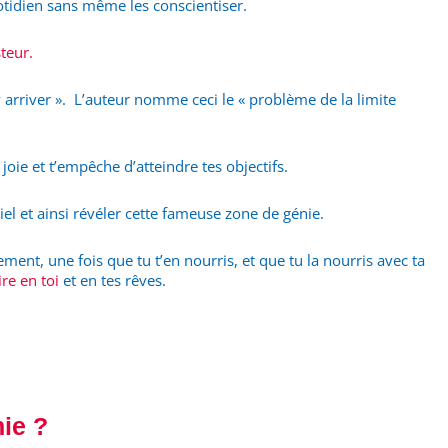
tidien sans même les conscientiser.
teur.
 y arriver ». L’auteur nomme ceci le « problème de la limite
oie et t’empêche d’atteindre tes objectifs.
tiel et ainsi révéler cette fameuse zone de génie.
ement, une fois que tu t’en nourris, et que tu la nourris avec ta
ire en toi
et en tes rêves.
nie ?