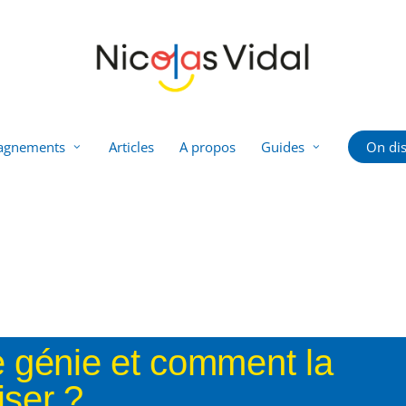
agnements
Articles
A propos
Guides
On dis
e génie et comment la
iser ?