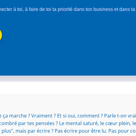
nnecter à toi, à faire de toi ta priorité dans ton business et dans t
que ça marche ? Vraiment ? Et si oui, comment ? Parle t-on vr
ncombré par tes pensées ? Le mental saturé, le cœur plein, le
lus”, mais par écrire ? Pas écrire pour être lu. Pas pour co